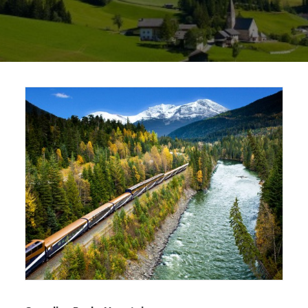
LINE ID : @WORLDSURPRISE
02 634 8877
ENGLISH
日本語