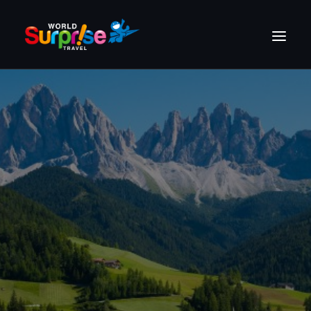
HOME
STORY
GROUP TOUR
PRIVATE GROUP
ABOUT
CONTACT
SEARCH