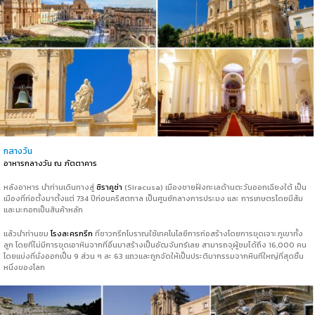
กลางวัน
อาหารกลางวัน ณ ภัตตาคาร
หลังอาหาร นำท่านเดินทางสู่
ซิราคูซ่า
(Siracusa) เมืองชายฝั่งทะเลด้านตะวันออกเฉียงใต้ เป็น
เมืองที่ก่อตั้งมาตั้งแต่ 734 ปีก่อนคริสตกาล เป็นศูนย์กลางการประมง และ การเกษตรโดยมีส้ม
และมะกอกเป็นสินค้าหลัก
แล้วนำท่านชม
โรงละครกรีก
ที่ชาวกรีกโบราณใช้เทคโนโลยีการก่อสร้างโดยการขุดเจาะภูเขาทั้ง
ลูก โดยที่ไม่มีการขุดเอาหินจากที่อื่นมาสร้างเป็นอัฒจันทร์เลย สามารถจุผู้ชมได้ถึง 16,000 คน
โดยแบ่งที่นั่งออกเป็น 9 ส่วน ๆ ละ 63 แถวและถูกจัดให้เป็นประติมากรรมจากหินที่ใหญ่ที่สุดชิ้น
หนึ่งของโลก