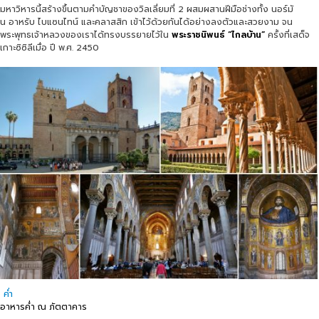
มหาวิหารนี้สร้างขึ้นตามคำบัญชาของวิลเลี่ยมที่ 2 ผสมผสานฝีมือช่างทั้ง นอร์มั
น อาหรับ ไบแซนไทน์ และคลาสสิก เข้าไว้ด้วยกันได้อย่างลงตัวและสวยงาม จน
พระพุทธเจ้าหลวงของเราได้ทรงบรรยายไว้ใน
พระราชนิพนธ์ “ไกลบ้าน”
ครั้งที่เสด็จ
เกาะซิซิลีเมื่อ ปี พ.ศ. 2450
ค่ำ
อาหารค่ำ ณ ภัตตาคาร