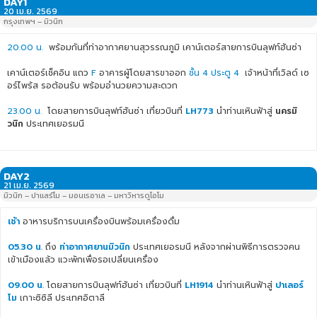
DAY1
20 เม.ย. 2569
กรุงเทพฯ – มิวนิก
LINE ID : @WORLDSURPRISE
20.00 น.
พร้อมกันที่ท่าอากาศยานสุวรรณภูมิ เคาน์เตอร์สายการบินลุฟท์ฮันซ่า
02 634 8877
เคาน์เตอร์เช็คอิน แถว
F
อาคารผู้โดยสารขาออก
ชั้น 4 ประตู 4
เจ้าหน้าที่เวิลด์ เซ
อร์ไพร้ส รอต้อนรับ พร้อมอำนวยความสะดวก
ENGLISH
23.00 น.
โดยสายการบินลุฟท์ฮันซ่า เที่ยวบินที่
LH773
นำท่านเหินฟ้าสู่
นครมิ
日本語
วนิก
ประเทศเยอรมนี
DAY2
21 เม.ย. 2569
มิวนิก – ปาแลร์โม – มอนเรอาเล – มหาวิหารดูโอโม
เช้า
อาหารบริการบนเครื่องบินพร้อมเครื่องดื่ม
05.30 น.
ถึง
ท่าอากาศยานมิวนิก
ประเทศเยอรมนี หลังจากผ่านพิธีการตรวจคน
เข้าเมืองแล้ว แวะพักเพื่อรอเปลี่ยนเครื่อง
09.00 น.
โดยสายการบินลุฟท์ฮันซ่า เที่ยวบินที่
LH1914
นำท่านเหินฟ้าสู่
ปาเลอร์
โม
เกาะซิซิลี ประเทศอิตาลี