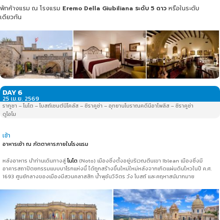
พักค้างแรม ณ โรงแรม
Eremo Della Giubiliana
ระดับ
5
ดาว
หรือในระดับ
เดียวกัน
DAY 6
25 เม.ย. 2569
รากูซา – โนโต – โบสถ์เซนต์นิโคลัส – ซิราคูซ่า – อุทยานโบราณคดีนีอาโพลิส – ซิราคูซ่า
ดูโอโม
เช้า
อาหารเช้า ณ ภัตตาคารภายในโรงแรม
หลังอาหาร นำท่านเดินทางสู่
โนโต
(Noto) เมืองซึ่งตั้งอยู่บริเวณตีนเขา Iblean เมืองซึ่งมี
อาคารสถาปัตยกรรมแบบบาโรกแห่งนี้ ได้ถูกสร้างขึ้นใหม่ใหม่หลังจากเกิดแผ่นดินไหวในปี ค.ศ.
1693 ศูนย์กลางของเมืองมีสวนคลาสสิก น้ำพุอันวิจิตร วัง โบสถ์ และคฤหาสน์มากมาย