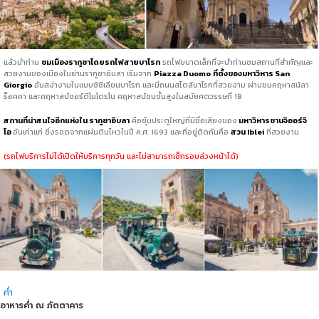
แล้วนำท่าน
ชมเมืองรากูซาโดยรถไฟสายบาโรก
รถไฟขนาดเล็กที่จะนำท่านชมสถานที่สำคัญและ
สวยงามของเมืองในย่านรากูซาอิบลา เริ่มจาก
Piazza Duomo
ที่ตั้งของมหาวิหาร San
Giorgio
อันสง่างามในแบบซิซิเลียนบาโรก และมีถนนสไตล์บาโรกที่สวยงาม ผ่านชมคฤหาสน์ลา
ร็อคคา และคฤหาสน์ซอร์ติโนโตรโน คฤหาสน์ชนชั้นสูงในสมัยศตวรรษที่ 18
สถานที่น่าสนใจอีกแห่งใน รากูซาอิบลา
คือซุ้มประตูใหญ่ที่มีชื่อเสียงของ
มหาวิหารซานจิออร์จิ
โอ
อันเก่าแก่ ซึ่งรอดจากแผ่นดินไหวในปี ค.ศ. 1693 และที่อยู่ติดกันคือ
สวน Iblei
ที่สวยงาม
(รถไฟบริการไม่ได้เปิดให้บริการทุกวัน และไม่สามารถเช็กรอบล่วงหน้าได้)
ค่ำ
อาหารค่ำ ณ ภัตตาคาร