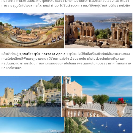
คริสตกาล ท่านจะได้สัมผัสกับภูมิปัญญาของชาวกรีกโบราณในการส่งต่อคลื่นเสียง เพราะไม่ว่า
ท่านจะอยู่มุมใดในโรงละครก็.ตามแต่ ท่านจะได้ยินเสียงจากลานเวทีซึ่งอยู่ด้านล่างได้อย่างทั่วถึง
แล้วนำท่านสู่
จุดชมวิวจตุรัส Piazza IX Aprile
จตุรัสแห่งนี้ขึ้นชื่อเรื่องทิวทัศน์อันสวยงามของ
ทะเลไอโอเนียนสีฟ้าและภูเขาเอตนา มีร้านกาแฟเก๋ๆ เรียงรายกัน เต็มไปด้วยนักท่องเที่ยว และ
ศิลปินนักวาดภาพการ์ตูน ท่านสามารถนั่งจิบคาปูชิโน่และเพลิดเพลินไปกับบรรยากาศที่ผ่อนคลาย
ของทาโอร์มินา