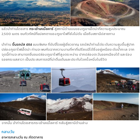
แล้วนำท่านโดยสาร
กระเช้าเคเบิ้ลคาร์
สู่สถานีด้านบนของภูเขาเอ็ตน่าที่ความสูงประมาณ
2,500 เมตร ชมทิวทัศน์ที่แปลกตาของภูเขาไฟที่ยังไม่ดับ เมื่อถึงสถานีปลายทาง
นำท่าน
ขึ้นรถบัส 4X4
แบบพิเศษ ที่ขับขี่โดยผู้เชี่ยวชาญ รถบัสนำท่านไต่ระดับความสูงขึ้นสู่ปาก
ปล่องภูเขาไฟเอ็ตน่า ท่านจะพบกับฉากความงามที่หาที่เปรียบมิได้ซึ่งอยู่เหนือระดับน้ำทะเล จาก
จุดนี้ท่านจะสามารถชื่นชมปล่องภูเขาไฟที่สูงตระหง่าน ปากปล่องตะวันออกเฉียงใต้ และร่อง
รอยกระแสลาวา เป็นประสบการณ์ที่น่าตื่นเต้นและประทับใจครั้งหนึ่งในชีวิต
จากนั้น นำท่านโดยสารกระเช้าเคเบิ้ลคาร์ กลับสู่สถานีด้านล่าง
กลางวัน
อาหารกลางวัน ณ ภัตตาคาร