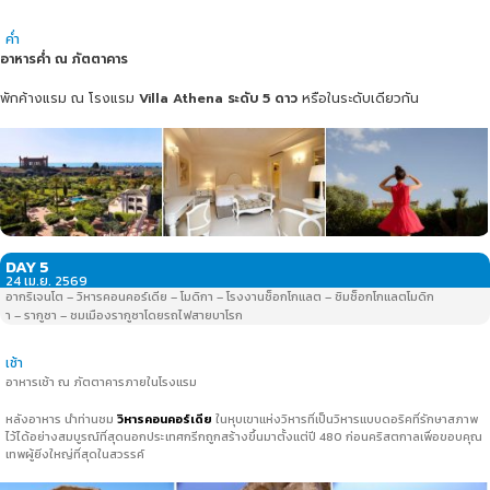
ค่ำ
อาหารค่ำ ณ ภัตตาคาร
พักค้างแรม ณ โรงแรม
Villa Athena ระดับ 5 ดาว
หรือในระดับเดียวกัน
DAY 5
24 เม.ย. 2569
อากริเจนโต – วิหารคอนคอร์เดีย – โมดิกา – โรงงานช็อกโกแลต – ชิมช็อกโกแลตโมดิก
า – รากูซา – ชมเมืองรากูซาโดยรถไฟสายบาโรก
เช้า
อาหารเช้า ณ ภัตตาคารภายในโรงแรม
หลังอาหาร นำท่านชม
วิหารคอนคอร์เดีย
ในหุบเขาแห่งวิหารที่เป็นวิหารแบบดอริคที่รักษาสภาพ
ไว้ได้อย่างสมบูรณ์ที่สุดนอกประเทศกรีกถูกสร้างขึ้นมาตั้งแต่ปี 480 ก่อนคริสตกาลเพื่อขอบคุณ
เทพผู้ยิ่งใหญ่ที่สุดในสวรรค์