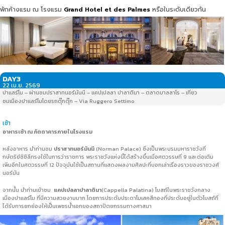
พักค้างแรม ณ โรงแรม
Grand Hotel et des Palmes
หรือในระดับเดียวกัน
DAY3
22 เม.ย. 2569
ปาแลร์โม – ผ่านชมปราสาทนอร์มันนี – แคปเปลลา ปาลาตินา – ตลาดบาลลาโร – เที่ยว
ชมเมืองปาแลร์โมโดยรถตุ๊กตุ๊ก – Via Ruggero Settimo
เช้า
อาหารเช้า ณ ภัตตาคารภายในโรงแรม
หลังอาหาร นำท่านชม
ปราสาทนอร์มันนี
(Norman Palace) ซึ่งเป็นพระบรมมหาราชวังที่
กษัตริย์ซิซิลีทรงใช้ในการว่าราชการ พระราชวังแห่งนี้ได้สร้างขึ้นเมื่อศตวรรษที่ 9 และต่อเติม
เพิ่มอีกในศตวรรษที่ 12 ปัจจุบันใช้เป็นสถานที่แสดงผลงามศิลปะที่บอกเล่าเรื่องราวของราชวงศ์
นอร์มัน
จากนั้น นำท่านเข้าชม
แคปเปลลา
ปาลาตินา
(Cappella Palatina) โบสถ์ในพระราชวังกลาง
เมืองปาแลร์โม ที่มีความสวยงามมาก โดยการประดับประดาโมเสคสีทองที่ประดับอยู่ในตัวโบสถ์ที่
ได้รับการยกย่องให้เป็นเพชรน้ำเอกของสถาปัตยกรรมทางศาสนา