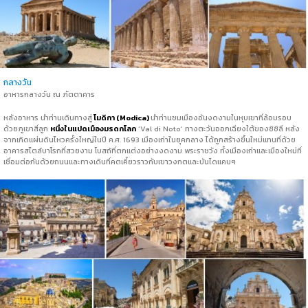
กลางวัน
อาหารกลางวัน ณ ภัตตาคาร
หลังอาหาร นำท่านเดินทางสู่
โมดิกา (Modica)
นำท่านชมเมืองอันงดงามในหุบเขาที่ล้อมรอบ
ด้วยภูเขาสี่ลูก
หนึ่งในแปดเมืองมรดกโลก
‘Val di Noto’ ทางตะวันออกเฉียงใต้ของซิซิลี หลัง
จากเกิดแผ่นดินไหวครั้งใหญ่ในปี ค.ศ. 1693 เมืองเก่าในยุคกลาง ได้ถูกสร้างขึ้นใหม่แทนที่ด้วย
อาคารสไตล์บาโรกที่สวยงาม โบสถ์ที่ตกแต่งอย่างงดงาม พระราชวัง ทั้งเมืองเก่าและเมืองใหม่ที่
เชื่อมต่อกันด้วยถนนและทางเดินที่คตเคี้ยวราวกับเขาวงกตและบันไดแคบๆ