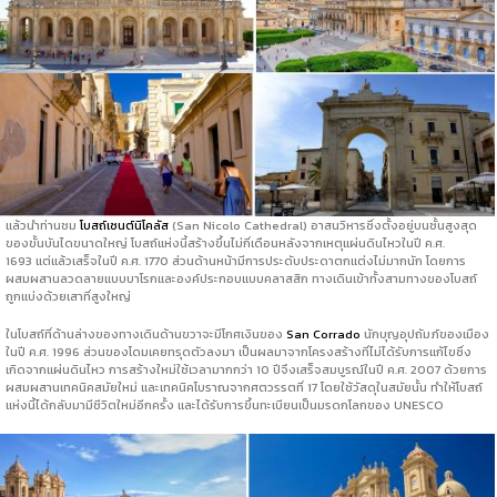
แล้วนำท่านชม
โบสถ์เซนต์นิโคลัส
(San Nicolo Cathedral) อาสนวิหารซึ่งตั้งอยู่บนชั้นสูงสุด
ของขั้นบันไดขนาดใหญ่ โบสถ์แห่งนี้สร้างขึ้นไม่กี่เดือนหลังจากเหตุแผ่นดินไหวในปี ค.ศ.
1693 แต่แล้วเสร็จในปี ค.ศ. 1770 ส่วนด้านหน้ามีการประดับประดาตกแต่งไม่มากนัก โดยการ
ผสมผสานลวดลายแบบบาโรกและองค์ประกอบแบบคลาสสิก ทางเดินเข้าทั้งสามทางของโบสถ์
ถูกแบ่งด้วยเสาที่สูงใหญ่
ในโบสถ์ที่ด้านล่างของทางเดินด้านขวาจะมีโกศเงินของ
San Corrado
นักบุญอุปถัมภ์ของเมือง
ในปี ค.ศ. 1996 ส่วนของโดมเคยทรุดตัวลงมา เป็นผลมาจากโครงสร้างที่ไม่ได้รับการแก้ไขซึ่ง
เกิดจากแผ่นดินไหว การสร้างใหม่ใช้เวลามากกว่า 10 ปีจึงเสร็จสมบูรณ์ในปี ค.ศ. 2007 ด้วยการ
ผสมผสานเทคนิคสมัยใหม่ และเทคนิคโบราณจากศตวรรตที่ 17 โดยใช้วัสดุในสมัยนั้น ทำให้โบสถ์
แห่งนี้ได้กลับมามีชีวิตใหม่อีกครั้ง และได้รับการขึ้นทะเบียนเป็นมรดกโลกของ UNESCO