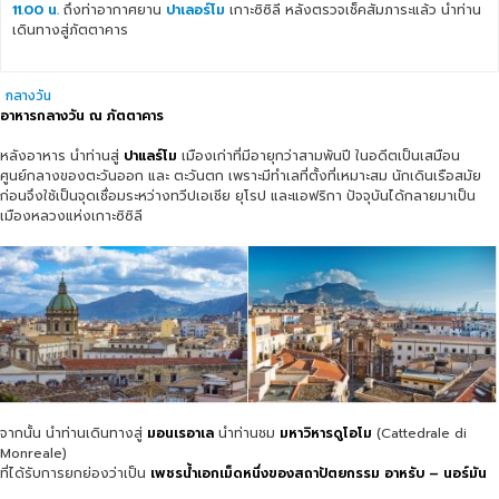
11.00 น.
ถึงท่าอากาศยาน
ปาเลอร์โม
เกาะซิซิลี หลังตรวจเช็คสัมภาระแล้ว นำท่าน
เดินทางสู่ภัตตาคาร
กลางวัน
อาหารกลางวัน ณ ภัตตาคาร
หลังอาหาร นำท่านสู่
ปาแลร์โม
เมืองเก่าที่มีอายุกว่าสามพันปี ในอดีตเป็นเสมือน
ศูนย์กลางของตะวันออก และ ตะวันตก เพราะมีทำเลที่ตั้งที่เหมาะสม นักเดินเรือสมัย
ก่อนจึงใช้เป็นจุดเชื่อมระหว่างทวีปเอเชีย ยุโรป และแอฟริกา ปัจจุบันได้กลายมาเป็น
เมืองหลวงแห่งเกาะซิซิลี
จากนั้น นำท่านเดินทางสู่
มอ
นเรอาเล
นำท่านชม
มหาวิหารดูโอโม
(Cattedrale di
Monreale)
ที่ได้รับการยกย่องว่าเป็น
เพชรน้ำเอกเม็ดหนึ่งของสถาปัตยกรรม อาหรับ – นอร์มัน