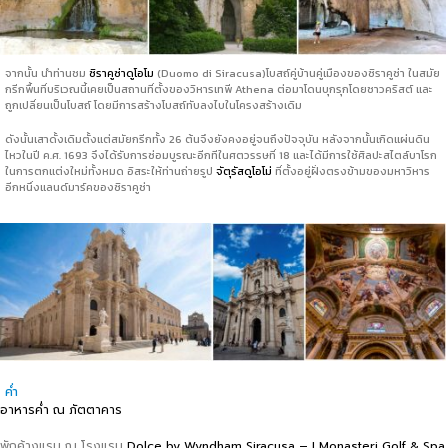
จากนั้น นำท่านชม
ซิราคูซ่าดูโอโม
(Duomo di Siracusa)โบสถ์คู่บ้านคู่เมืองของซิราคูซ่า ในสมัย
กรีกพื้นที่บริเวณนี้เคยเป็นสถานที่ตั้งของวิหารเทพี Athena ต่อมาโดนบุกรุกโดยชาวคริสต์ และ
ถูกเปลี่ยนเป็นโบสถ์ โดยมีการสร้างโบสถ์ทับลงไบในโครงสร้างเดิม
ดังนั้นเสาดั้งเดิมตั้งแต่สมัยกรีกทั้ง 26 ต้นจึงยังคงอยู่จนถึงปัจจุบัน หลังจากนั้นเกิดแผ่นดิน
ไหวในปี ค.ศ. 1693 จึงได้รับการซ่อมบูรณะอีกทีในศตวรรษที่ 18 และได้มีการใช้ศิลปะสไตล์บาโรก
ในการตกแต่งใหม่ทั้งหมด อิสระให้ท่านถ่ายรูป
จัตุรัสดูโอโม่
ที่ตั้งอยู่ฝั่งตรงข้ามของมหาวิหาร
อีกหนึ่งแลนด์มาร์คของซิราคูช่า
ค่ำ
อาหารค่ำ ณ ภัตตาคาร
พักค้างแรม ณ โรงแรม
Dolce by Wyndham Siracusa – I Monasteri Golf & Spa