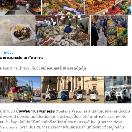
กลางวัน
อาหารกลางวัน ณ ภัตตาคาร
หลังอาหาร นำท่าน
เที่ยวชมเมืองปาแลร์โมโดยรถตุ๊กตุ๊ก
นำท่านชม
น้ำพุฟอนทานา
พริทอเรีย
(Fontana Pretoria) สัญลักษณ์อีกแห่งหนึ่งของ
น้ำพุแห่งนี้ น้ำพุวงกลมที่ประดับประดาไปด้วยรูปปั้นนางไม้ เทพไทรทัน และเทพแห่ง
แม่น้ำ น้ำพุแห่งนี้ยังมีชื่อเรียกอีกชื่อหนึ่งว่าน้ำพุแห่งความอัปยศ (Fontana della
Vergogna) เพราะมีประติมากรรมร่างกายที่เปลือยเปล่าในที่โจ่งแจ้งตั้งอยู่ใกล้กับ