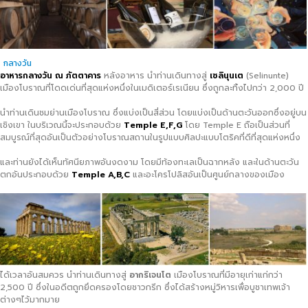
กลางวัน
อาหารกลางวัน ณ ภัตตาคาร
หลังอาหาร นำท่านเดินทางสู่
เซลินุนเต
(Selinunte)
เมืองโบราณที่โดดเด่นที่สุดแห่งหนึ่งในเมดิเตอร์เรเนียน ซึ่งถูกละทิ้งไปกว่า 2,000 ปี
นำท่านเดินชมย่านเมืองโบราณ ซึ่งแบ่งเป็นสี่ส่วน โดยแบ่งเป็นด้านตะวันออกซึ่งอยู่บน
เชิงเขา ในบริเวณนี้จะประกอบด้วย
Temple E,F,G
โดย Temple E ถือเป็นส่วนที่
สมบูรณ์ที่สุดอันเป็นตัวอย่างโบราณสถานในรูปแบบศิลปะแบบโตริคที่ดีที่สุดแห่งหนึ่ง
และท่านยังได้เห็นทัศนียภาพอันงดงาม โดยมีท้องทะเลเป็นฉากหลัง และในด้านตะวัน
ตกอันประกอบด้วย
Temple A,B,C
และอะโครโปลิสอันเป็นศูนย์กลางของเมือง
ได้เวลาอันสมควร นำท่านเดินทางสู่
อากริเจนโต
เมืองโบราณที่มีอายุเก่าแก่กว่า
2,500 ปี ซึ่งในอดีตถูกยึดครองโดยชาวกรีก ซึ่งได้สร้างหมู่วิหารเพื่อบูชาเทพเจ้า
ต่างๆไว้มากมาย