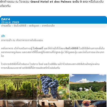
พักค้างแรม ณ โรงแรม
Grand Hotel et des Palmes ระดับ 5 ดาว
หรือในระดับ
เดียวกัน
DAY4
23 เม.ย. 2569
ปาแลร์โม – ชิมไวน์ซิซิลี – เซลินุนเต – อากริเจนโต
เช้า
อาหารเช้า ณ ภัตตาคารภายในโรงแรม
หลังอาหาร นำท่านเดินทางสู่
ไวน์เนอรี่
และให้ท่านไปได้ลอง
ชิมไวน์ซิซิลี
ไวน์ซิซิลีผ่านการกลั่นใน
หลากหลายรูปแบบ และรสชาติก็ขึ้นอยู่กับสถานที่ปลูกองุ่น วิธีดูแลองุ่น และบ่มในภาชนะประเภท
ใด
ไวน์จากซิซิลีมีทั้งไวน์แดง ไวน์ขาว โรเซ่ และไวน์สีส้ม แม้ว่าไวน์ของเกาะซิซิลีส่วนใหญ่จะผ่าน
การกลั่นแบบดราย์ แต่ซิซิลีก็มีการผลิตสวีทไวน์เช่นกัน