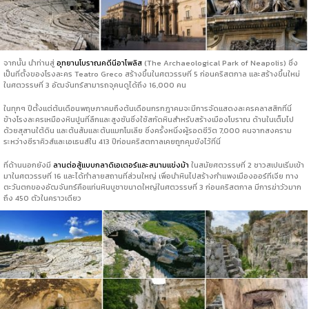
จากนั้น นำท่านสู่
อุทยานโบราณคดีนีอาโพลิส
(The Archaeological Park of Neapolis) ซึ่ง
เป็นที่ตั้งของโรงละคร Teatro Greco สร้างขึ้นในศตวรรษที่ 5 ก่อนคริสตกาล และสร้างขึ้นใหม่
ในศตวรรษที่ 3 อัฒจันทร์สามารถจุคนดูได้ถึง 16,000 คน
ในทุกๆ ปีตั้งแต่ต้นเดือนพฤษภาคมถึงต้นเดือนกรกฎาคมจะมีการจัดแสดงละครคลาสสิกที่นี่
ข้างโรงละครเหมืองหินปูนที่ลึกและสูงชันซึ่งใช้สกัดหินสำหรับสร้างเมืองโบราณ ด้านในเต็มไป
ด้วยสุสานใต้ดิน และต้นส้มและต้นแมกโนเลีย ซึ่งครั้งหนึ่งผู้รอดชีวิต 7,000 คนจากสงคราม
ระหว่างซีราคิวส์และเอเธนส์ใน 413 ปีก่อนคริสตกาลเคยถูกคุมขังไว้ที่นี่
ที่ด้านนอกยังมี
ลานต่อสู้แบบกลาดิเอเตอร์และสนามแข่งม้า
ในสมัยศตวรรษที่ 2 ชาวสเปนเริ่มเข้า
มาในศตวรรษที่ 16 และได้ทำลายสถานที่ส่วนใหญ่ เพื่อนำหินไปสร้างกำแพงเมืองออร์ทีเจีย ทาง
ตะวันตกของอัฒจันทร์คือแท่นหินบูชาขนาดใหญ่ในศตวรรษที่ 3 ก่อนคริสตกาล มีการฆ่าวัวมาก
ถึง 450 ตัวในคราวเดียว