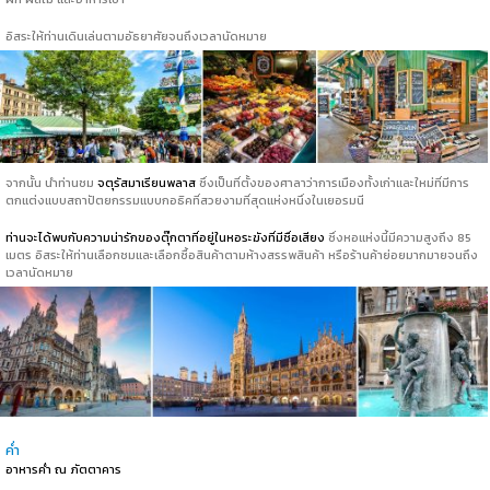
อิสระให้ท่านเดินเล่นตามอัธยาศัยจนถึงเวลานัดหมาย
จากนั้น นำท่านชม
จตุรัสมาเรียนพลาส
ซึ่งเป็นที่ตั้งของศาลาว่าการเมืองทั้งเก่าและใหม่ที่มีการ
ตกแต่งแบบสถาปัตยกรรมแบบกอธิคที่สวยงามที่สุดแห่งหนึ่งในเยอรมนี
ท่านจะได้พบกับความน่ารักของตุ๊กตาที่อยู่ในหอระฆังที่มีชื่อเสียง
ซึ่งหอแห่งนี้มีความสูงถึง 85
เมตร อิสระให้ท่านเลือกชมและเลือกซื้อสินค้าตามห้างสรรพสินค้า หรือร้านค้าย่อยมากมายจนถึง
เวลานัดหมาย
ค่ำ
อาหารค่ำ ณ ภัตตาคาร