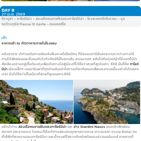
DAY 8
27 เม.ย. 2569
ซิราคูซ่า – ทาโอร์มิน่า – ล่องเรือชมชายฝั่งของทาโอร์มิน่า – โรงละครกรีกโบราณ – จุด
ชมวิวจตุรัส Piazza IX Aprile – ถนนคอร์โซ
เช้า
อาหารเช้า ณ ภัตตาคารภายในโรงแรม
หลังอาหาร นำท่านเดินทางเลียบริมฝั่งทะเลไอโอเนียน ที่มีธรรมชาติอันสวยงามระหว่างทางให้
ท่านได้พักผ่อนและชื่นชมกับวิวทิวทัศน์ที่เป็นสวนส้ม สวนมะกอก สลับไปกับทุ่งหญ้าที่มีดอกไม้ป่า
สีเหลืองอร่ามอยู่เต็มท้องทุ่งเพื่อเดินทางไปสู่เมืองที่ได้ชื่อว่าสวยที่สุดในเกาะ ซิซิลี นั้นก็คือ
ทาโอร์
มิน่า
เมืองเล็กๆ บนเขาริมผาที่ทุกบ้านหันหน้าไปทางเดียวกันหมดเพื่อมองทะเลเบื้องล่างได้ตลอด
เวลา ซึ่งได้ชื่อว่าเป็นเมืองที่สวยที่สุดบนเกาะซิซิลี
แล้วนำท่าน
ล่องเรือชมชายฝั่งของทาโอร์มิน่า
และ
อ่าว Giardini Naxos
เอนหลังพักผ่อน
สบายๆ และอาบแดด ในขณะที่เรือนำท่านล่องชมอุทยานทางทะเล เกาะแบลลา (Isola Bella) ชม
ถ้ำสีฟ้าที่สวยงามของทาโอร์มินา และน้ำทะเลที่ใสราวกับคริสตัลของอ่าวเมอร์เมดส์ ชายหาดที่