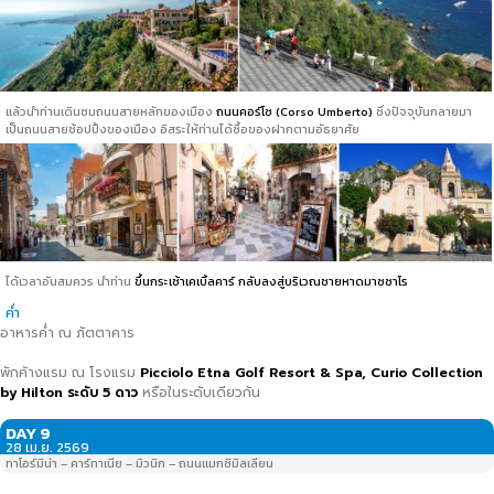
แล้วนำท่านเดินชมถนนสายหลักของเมือง
ถนนคอร์โซ (Corso Umberto)
ซึ่งปัจจุบันกลายมา
เป็นถนนสายช้อปปิ้งของเมือง อิสระให้ท่านได้ซื้อของฝากตามอัธยาศัย
ได้เวลาอันสมควร นำท่าน
ขึ้นกระเช้าเคเบิ้ลคาร์ กลับลงสู่บริเวณชายหาดมาซซาโร
ค่ำ
อาหารค่ำ ณ ภัตตาคาร
พักค้างแรม ณ โรงแรม
Picciolo Etna Golf Resort & Spa, Curio Collection
by Hilton
ระดับ
5
ดาว
หรือในระดับเดียวกัน
DAY 9
28 เม.ย. 2569
ทาโอร์มิน่า – คาร์ทาเนีย – มิวนิก – ถนนแมกซิมิลเลียน