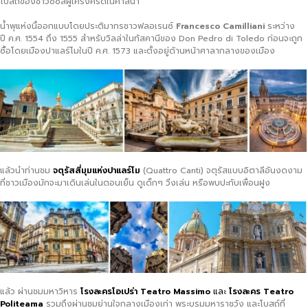
โบสถ์ของชาวซิซิลีผู้เคร่งครัดในศาสนา
น้ำพุแห่งนี้ออกแบบโดยประติมากรชาวฟลอเรนซ์
Francesco Camilliani
ระหว่าง
ปี ค.ศ. 1554 ถึง 1555 สำหรับวิลล่าในทัสคานีของ Don Pedro di Toledo ก่อนจะถูก
ซื้อโดยเมืองปาแลร์โมในปี ค.ศ. 1573 และตั้งอยู่ด้านหน้าศาลากลางของเมือง
แล้วนำท่านชม
จตุรัสสี่มุมแห่งปาแลร์โม
(Quattro Canti) จตุรัสแบบอิตาลีอันงดงาม
ที่ชาวเมืองมักจะมาเดินเล่นในตอนเย็น ดูเด็กๆ วิ่งเล่น หรือพบปะกับเพื่อนฝูง
แล้ว ผ่านชมมหาวิหาร
โรงละครโอเปร่า
Teatro Massimo
และ
โรงละคร
Teatro
Politeama
รวมถึงผ่านชมย่านใจกลางเมืองเก่า พระบรมมหาราชวัง และโบสถ์ที่