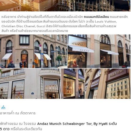
หลังอาหาร นำท่านสู่ย่านช้อปปิ้งที่ตื่นตาตื่นใจของเมืองมิวนิก
ถนนแมกซิมิลเลียน
ถนนสายหลัก
ของมิวนิก ที่มีร้านดีไซเนอร์และสินค้าแบรนด์เนมระดับโลก ไม่ว่า จะเป็น Louis Vuitton,
Christian Dior, Chanel, Gucci อิสระให้ท่านเลือกชมและเลือกซื้อสินค้าตามห้างสรรพ
สินค้า หรือร้านค้าย่อยมากมายจนถึงเวลานัดหมาย
ค่ำ
อาหารค่ำ ณ ภัตตาคาร
พักค้างแรม ณ โรงแรม
Andaz Munich Schwabinger Tor, By Hyatt ระดับ
5 ดาว
หรือในระดับเดียวกัน