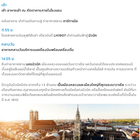
เช้า
เช้า อาหารเช้า ณ ภัตตาคารภายในโรงแรม
หลังอาหาร นำท่านเดินทางสู่ ท่าอากาศยาน
คาร์ทาเนีย
11.55 น.
โดยสายการบินลุฟท์ฮันซ่า เที่ยวบินที่
LH1907
นำท่านเหินฟ้าสู่
มิวนิก
กลางวัน
อาหารกลางวันบริการบนเครื่องบินพร้อมเครื่องดื่ม
14.05 น.
ถึงท่าอากาศยาน
นครมิวนิก
เมืองหลวงของแคว้นบาวาเรีย แคว้นตอนใต้ของประเทศเยอรมนี
ตั้งอยู่ริมฝั่งแม่น้ำอิซาร์ เป็นศูนย์กลางความเจริญก้าวหน้าทางเทคโนโลยี การเงิน การธนาคาร ที่
ตั้งของมหาวิทยาลัยที่ใหญ่ที่สุดในเยอรมนี
ปัจจุบันมิวนิคมีประชากรถึง 1.3 ล้านคน
เป็นเมืองหลวงและเมืองใหญ่ที่สุดของบาวาเรีย
ระหว่าง
เดือนกันยายน-ตุลาคมของทุกปีจะมีเทศกาลดื่มเบียร์แห่งมิวนิค หรืออ็อกโทเบอร์เฟสต์ อันมีที่มา
จากงานฉลองพิธีอภิเษกสมรสอันเอิกเกริกมโหฬารของเจ้าชายบาวาเรียพระองค์หนึ่งที่จัดขึ้นใน
ปี ค.ศ. 1810