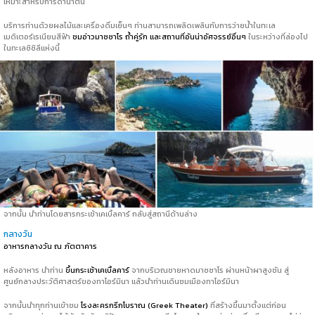
เหมาะสำหรับการดำน้ำตื้น
บริการท่านด้วยผลไม้และเครื่องดื่มเย็นๆ ท่านสามารถเพลิดเพลินกับการว่ายน้ำในทะเล
เมดิเตอร์เรเนียนสีฟ้า
ชมอ่าวมาซซาโร ถ้ำคู่รัก และสถานที่อันน่าอัศจรรย์อื่นๆ
ในระหว่างที่ล่องไป
ในทะเลซิซิลีแห่งนี้
จากนั้น นำท่านโดยสารกระเช้าเคเบิ้ลคาร์ กลับสู่สถานีด้านล่าง
กลางวัน
อาหารกลางวัน ณ ภัตตาคาร
หลังอาหาร นำท่าน
ขึ้นกระเช้าเคเบิ้ลคาร์
จากบริเวณชายหาดมาซซาโร ผ่านหน้าผาสูงชัน สู่
ศูนย์กลางประวัติศาสตร์ของทาโอร์มินา แล้วนำท่านเดินชมเมืองทาโอร์มินา
จากนั้นนำทุกท่านเข้าชม
โรงละครกรีกโบราณ (Greek Theater)
ที่สร้างขึ้นมาตั้งแต่ก่อน