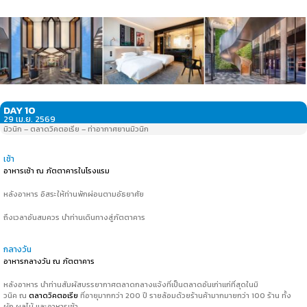
DAY 10
29 เม.ย. 2569
มิวนิก – ตลาดวิคตอเรีย – ท่าอากาศยานมิวนิก
เช้า
อาหารเช้า ณ ภัตตาคารในโรงแรม
หลังอาหาร อิสระให้ท่านพักผ่อนตามอัธยาศัย
ถึงเวลาอันสมควร นำท่านเดินทางสู่ภัตตาคาร
กลางวัน
อาหารกลางวัน ณ ภัตตาคาร
หลังอาหาร นำท่านสัมผัสบรรยากาศตลาดกลางแจ้งที่เป็นตลาดอันเก่าแก่ที่สุดในมิ
วนิค ณ
ตลาดวิคตอเรีย
ที่อายุมากกว่า 200 ปี รายล้อมด้วยร้านค้ามากมายกว่า 100 ร้าน ทั้ง
ผัก ผลไม้ และอาหารเช้า