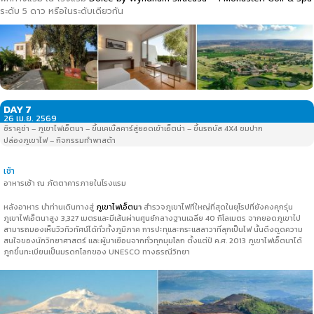
ระดับ 5 ดาว หรือในระดับเดียวกัน
DAY 7
26 เม.ย. 2569
ซิราคูซ่า – ภูเขาไฟเอ็ตนา – ขึ้นเคเบิ้ลคาร์สู่ยอดเข้าเอ็ตน่า – ขึ้นรถบัส 4X4 ชมปาก
ปล่องภูเขาไฟ – กิจกรรมทำพาสต้า
เช้า
อาหารเช้า ณ ภัตตาคารภายในโรงแรม
หลังอาหาร นำท่านเดินทางสู่
ภูเขาไฟเอ็ตน
า
สำรวจภูเขาไฟที่ใหญ่ที่สุดในยุโรปที่ยังคงคุกรุ่น
ภูเขาไฟเอ็ตนาสูง 3,327 เมตรและมีเส้นผ่านศูนย์กลางฐานเฉลี่ย 40 กิโลเมตร จากยอดภูเขาไป
สามารถมองเห็นวิวทิวทัศน์ได้ทั่วทั้งภูมิภาค การปะทุและกระแสลาวาที่ลุกเป็นไฟ นั้นดึงดูดความ
สนใจของนักวิทยาศาสตร์ และผู้มาเยือนจากทั่วทุกมุมโลก ตั้งแต่ปี ค.ศ. 2013 ภูเขาไฟเอ็ตนาได้
ภูกขึ้นทะเบียนเป็นมรดกโลกของ UNESCO ทางธรณีวิทยา