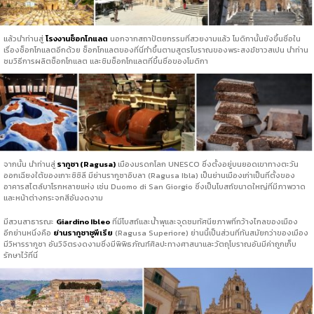
แล้วนำท่านสู่
โรงงานช็อกโกแลต
นอกจากสถาปัตยกรรมที่สวยงามแล้ว โมดิกานั้นยังขึ้นชื่อใน
เรื่องช็อกโกแลตอีกด้วย ช็อกโกแลตของที่นี่ทำขึ้นตามสูตรโบราณของพระสงฆ์ชาวสเปน นำท่าน
ชมวิธีการผลิตช็อกโกแลต และชิมช็อกโกแลตที่ขึ้นชื่อของโมดิกา
จากนั้น นำท่านสู่
รากูซา (Ragusa)
เมืองมรดกโลก UNESCO ซึ่งตั้งอยู่บนยอดเขาทางตะวัน
ออกเฉียงใต้ของเกาะซิซิลี มีย่านรากูซาอิบลา (Ragusa Ibla) เป็นย่านเมืองเก่าเป็นที่ตั้งของ
อาคารสไตล์บาโรกหลายแห่ง เช่น Duomo di San Giorgio ซึ่งเป็นโบสถ์ขนาดใหญ่ที่มีภาพวาด
และหน้าต่างกระจกสีอันงดงาม
มีสวนสาธารณะ
Giardino Ibleo
ที่มีโบสถ์และน้ำพุและจุดชมทัศนียภาพที่กว้างไกลของเมือง
อีกย่านหนึ่งคือ
ย่านรากูซาซูพีเรีย
(Ragusa Superiore) ย่านนี้เป็นส่วนที่ทันสมัยกว่าของเมือง
มีวิหารรากูซา อันวิจิตรงดงามซึ่งมีพิพิธภัณฑ์ศิลปะทางศาสนาและวัตถุโบราณอันมีค่าถูกเก็บ
รักษาไว้ที่นี่