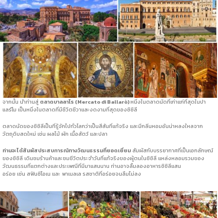
จากนั้น นำท่านสู่
ตลาดบาลลาโร (Mercato di Ballarò)
หนึ่งในตลาดนัดที่เก่าแก่ที่สุดในปา
แลร์โม เป็นหนึ่งในตลาดที่มีชีวิตชีวาและงดงามที่สุดของซิซิลี
ตลาดนัดของซิซิลีเป็นที่รู้จักไปทั่วโลกว่าเป็นสีสันที่แท้จริง และมีกลิ่นหอมอันน่าหลงใหลจาก
วัตถุดิบสดใหม่ เช่น ผลไม้ ผัก เนื้อสัตว์ และปลา
ท่านจะได้สัมผัสประสบการณ์ทางวัฒนธรรมที่ยอดเยี่ยม
สัมผัสกับบรรยากาศที่เป็นเอกลักษณ์
ของซิซิลี เดินชมร้านค้าและชมชีวิตประจำวันที่แท้จริงของผู้ตนในซิซิลี แหล่งหลอมรวมของ
วัฒนธรรมที่แตกต่างและประเพณีที่มีมาแสนนาน ท่านอาจลิ้มลองอาหารซิซิลีแสน
อร่อย เช่น สฟินซิโอเน และ พาเนลเล รสชาติที่อร่อยจนลืมไม่ลง