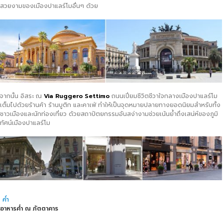
สวยงามของเมืองปาแลร์โมอื่นๆ ด้วย
จากนั้น อิสระ ณ
Via Ruggero Settimo
ถนนเปี่ยมชีวิตชีวาใจกลางเมืองปาแลร์โม
เต็มไปด้วยร้านค้า ร้านบูติก และคาเฟ่ ทำให้เป็นจุดหมายปลายทางยอดนิยมสำหรับทั้ง
ชาวเมืองและนักท่องเที่ยว ด้วยสถาปัตยกรรมอันสง่างามช่วยเน้นย้ำถึงเสน่ห์ของภูมิ
ทัศน์เมืองปาแลร์โม
ค่ำ
อาหารค่ำ ณ ภัตตาคาร