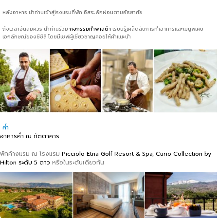
หลังอาหาร นำท่านเข้าสู่โรงแรมที่พัก อิสระพักผ่อนตามอัธยาศัย
ถึงเวลาอันสมควร นำท่านร่วม
กิจกรรมทำพาสต้า
เรียนรู้เคล็ดลับการทำอาหารและเมนูพิเศษ
เอกลักษณ์ของซิซิลี โดยมีเชฟผู้เชี่ยวชาญคอยให้คำแนะนำ
ค่ำ
อาหารค่ำ ณ ภัตตาคาร
พักค้างแรม ณ โรงแรม
Picciolo Etna Golf Resort & Spa, Curio Collection by
Hilton ระดับ 5
ดาว
หรือในระดับเดียวกัน