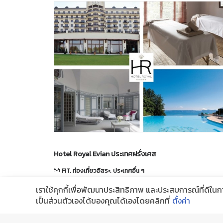
Hotel Royal Evian ประเทศฝรั่งเศส
FIT
,
ท่องเที่ยวอิสระ
,
ประเทศอื่น ๆ
February 15, 2017
เราใช้คุกกี้เพื่อพัฒนาประสิทธิภาพ และประสบการณ์ที่ดีใน
เป็นส่วนตัวเองได้ของคุณได้เองโดยคลิกที่
ตั้งค่า
ราคาเริ่มต้น 11,350 บาท/ท่าน/คืน