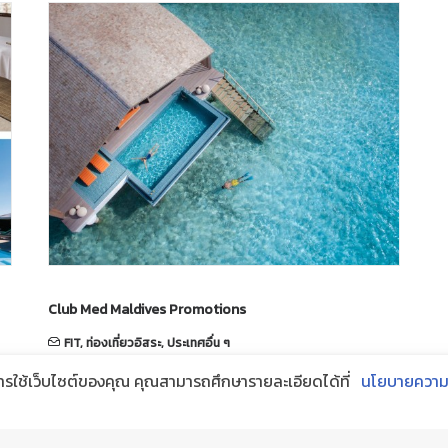
Club Med Maldives Promotions
FIT
,
ท่องเที่ยวอิสระ
,
ประเทศอื่น ๆ
February 1, 2017
การใช้เว็บไซต์ของคุณ คุณสามารถศึกษารายละเอียดได้ที่
นโยบายความเ
Club Med Maldives Promotions