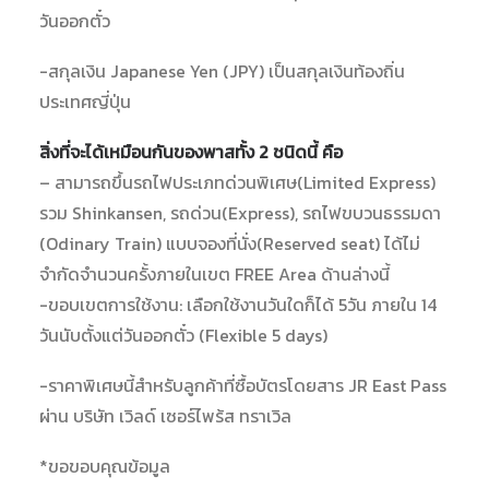
วันออกตั๋ว
-สกุลเงิน Japanese Yen (JPY) เป็นสกุลเงินท้องถิ่น
ประเทศญี่ปุ่น
สิ่งที่จะได้เหมือนกันของพาสทั้ง 2 ชนิดนี้ คือ
– สามารถขึ้นรถไฟประเภทด่วนพิเศษ(Limited Express)
รวม Shinkansen, รถด่วน(Express), รถไฟขบวนธรรมดา
(Odinary Train) แบบจองที่นั่ง(Reserved seat) ได้ไม่
จำกัดจำนวนครั้งภายในเขต FREE Area ด้านล่างนี้
-ขอบเขตการใช้งาน: เลือกใช้งานวันใดก็ได้ 5วัน ภายใน 14
วันนับตั้งแต่วันออกตั๋ว (Flexible 5 days)
-ราคาพิเศษนี้สำหรับลูกค้าที่ซื้อบัตรโดยสาร JR East Pass
ผ่าน บริษัท เวิลด์ เซอร์ไพร้ส ทราเวิล
*ขอขอบคุณข้อมูล