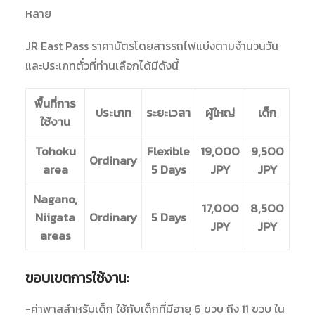
หลาย
SEARCH
JR East Pass ราคาบัตรโดยสารรถไฟแบ่งตามจำนวนวัน
และประเภทตั๋วที่ท่านเลือกได้มีดังนี้
LINE ID : @WORLDSURPRISE
02 634 8877
พื้นที่การ
ประเภท
ระยะเวลา
ผู้ใหญ่
เด็ก
ENGLISH
ใช้งาน
日本語
Tohoku
Flexible
19,000
9,500
Ordinary
area
5 Days
JPY
JPY
Nagano,
17,000
8,500
Niigata
Ordinary
5 Days
JPY
JPY
areas
ขอบเขตการใช้งาน:
-ค่าพาสสำหรับเด็ก ใช้กับเด็กที่มีอายุ 6 ขวบ ถึง 11 ขวบ ใน