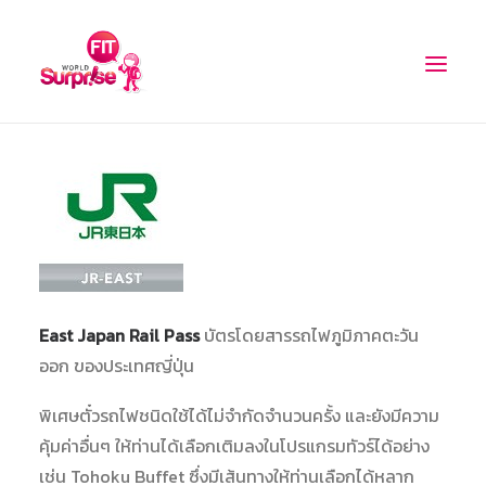
PROMOTIONS
จองรถเช่า
ท่องเที่ยวอิสระ
ตั๋วรถไฟ
East Japan Rail Pass
บัตรโดยสารรถไฟภูมิภาคตะวัน
ตั๋วเข้าชม
ออก ของประเทศญี่ปุ่น
ตั๋วเครื่องบิน
พิเศษตั๋วรถไฟชนิดใช้ได้ไม่จำกัดจำนวนครั้ง และยังมีความ
เรือสำราญ
คุ้มค่าอื่นๆ ให้ท่านได้เลือกเติมลงในโปรแกรมทัวร์ได้อย่าง
เช่น Tohoku Buffet ซึ่งมีเส้นทางให้ท่านเลือกได้หลาก
WIFI